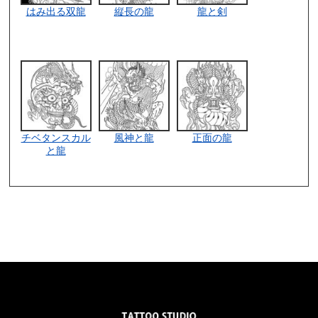
はみ出る双龍
縦長の龍
龍と剣
チベタンスカル
風神と龍
正面の龍
と龍