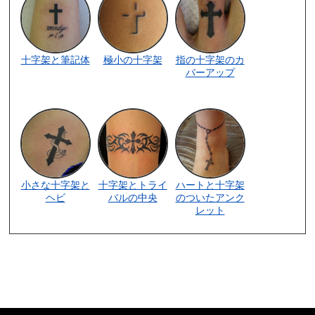
十字架と筆記体
極小の十字架
指の十字架のカ
バーアップ
小さな十字架と
十字架とトライ
ハートと十字架
ヘビ
バルの中央
のついたアンク
レット