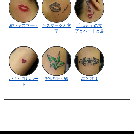
赤いキスマーク
キスマークと文
「Love」の文
字
字とハートと唇
小さな赤いハー
3色の折り鶴
星と飾り
ト