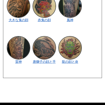
大きな鬼の顔
赤鬼の顔
風神
雷神
唐獅子の顔と手
龍の顔と炎