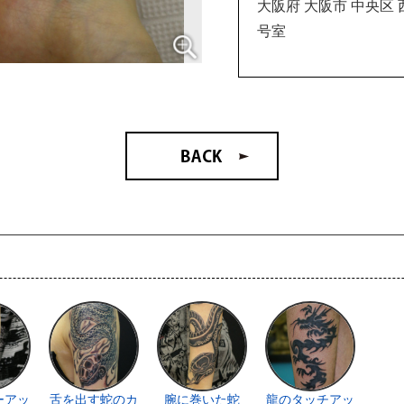
大阪府 大阪市 中央区 西
号室
ーアッ
舌を出す蛇のカ
腕に巻いた蛇
龍のタッチアッ