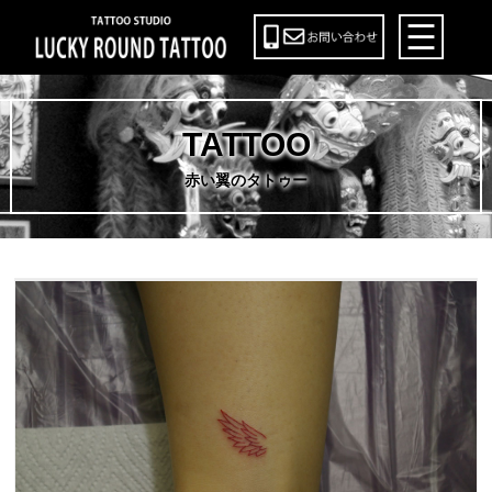
TATTOO
赤い翼のタトゥー