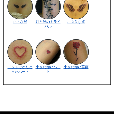
小さな翼
月と翼のトライ
小ぶりな翼
バル
ドットでかたど
小さな赤いハー
小さな赤い薔薇
ったハート
ト