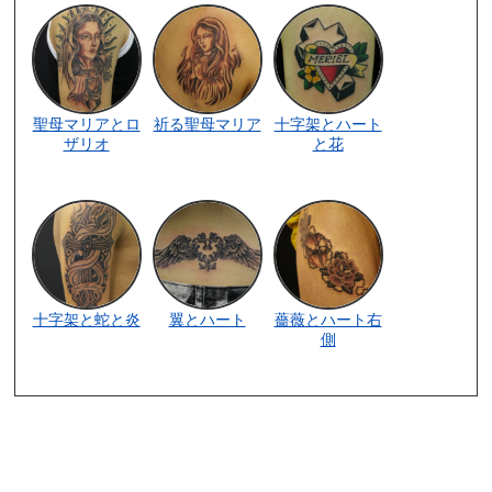
聖母マリアとロ
祈る聖母マリア
十字架とハート
ザリオ
と花
十字架と蛇と炎
翼とハート
薔薇とハート右
側