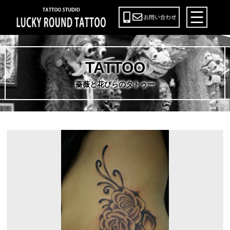
TATTOO
薔薇と花びらのタトゥー