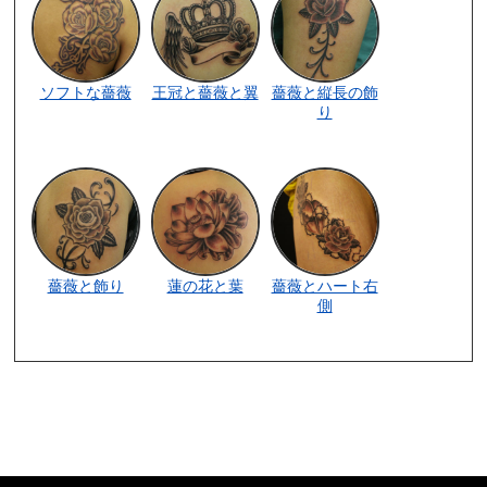
ソフトな薔薇
王冠と薔薇と翼
薔薇と縦長の飾
り
薔薇と飾り
蓮の花と葉
薔薇とハート右
側